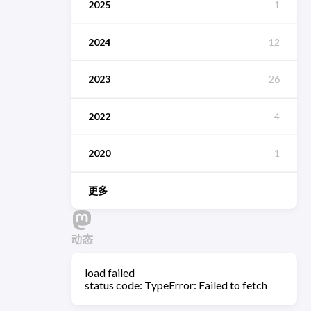
2025
1
2024
12
2023
26
2022
4
2020
1
更多
动态
load failed
status code: TypeError: Failed to fetch