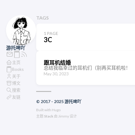
TAGS
1 PAGE
3C
游托啤吖
跟耳机结婚
主页
总结我临幸过的耳机们（别再买耳机啦！
Books
May 30, 2023
关于
博文
搜索
友链
© 2017 - 2025 游托啤吖
Built with
Hugo
主题
Stack
由
Jimmy
设计