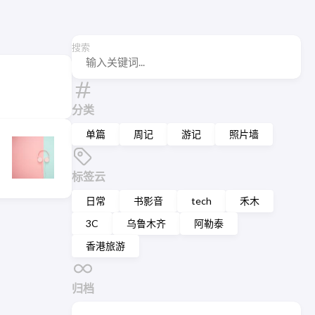
搜索
分类
单篇
周记
游记
照片墙
标签云
日常
书影音
tech
禾木
3C
乌鲁木齐
阿勒泰
香港旅游
归档