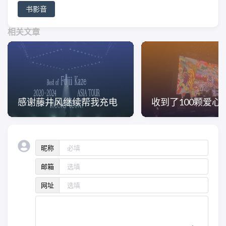
原，从农田到雪山，从保留着传统文
书影音
化的古老城市到新兴都市，一路上与
导游、卡车和出租车司机、年轻母
相关文章
亲、考古学家、火车上的乘客、德裔
门诺派教徒、移民官员和电视记者交
谈。详细记录了这些在中国历史上始
终有一席之地的突厥民族的国家化现
状。形成了这部结合游记、历史与社
会学调查的非虚构杰作。 *深刻的风土
人物观察记录，深入当地生活，关注
感谢藤井风继续帮我充电
收到了100颗爱心
女性处境 在土库曼斯坦与哈萨克斯坦
一夫多妻盛行；塔吉克斯坦有大量男
性前往俄罗斯工作，他们有不少在当
地再婚取了俄罗斯老婆，抛弃家乡的
妻子；吉尔吉斯斯坦更有恶名昭彰的
昵称
“绑架新娘”传统，年轻女性被强掳上车
并被迫结婚……作者通晓包括俄语，能
邮箱
与当地人充分沟通，并特别关注每个
网址
国家女性生存的现状。“二十一岁的萝
扎是在一天晚上从化妆品店下班回家
的路上被绑架的，此时她已经在比什
凯克生活了三年。这一切都不是意