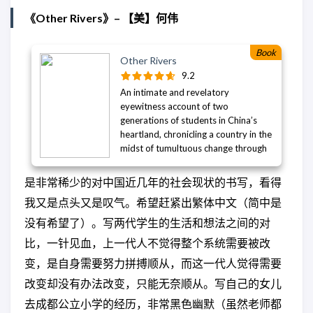
一扇長大成人的門扉； 〈花〉爬梳家
《Other Rivers》– 【美】何伟
族生命記憶的酒店女子，在現實生活
與記憶朦朧間，一步步接近外婆口中
Book
「花精」的真相； 〈火夢〉描繪出身
Other Rivers
東部的戴姨，為抽絲剝繭女兒遭逢的
9.2
意外，再度喚起童年與部落火神首次
An intimate and revelatory
連結的命定時刻； 〈殺死香蕉樹〉敘
eyewitness account of two
說車禍意外撞來的謎樣女子品琴和大
generations of students in China’s
學生透露的家族祕密、是非矛盾，都
heartland, chronicling a country in the
將被砍殺如香蕉樹塊莖，在死亡前懺
midst of tumultuous change through
悔； 〈群山白且冷〉遭逢風災的小
the prism of its education system
鎮，死傷、失蹤未知，鎮警巴布與老
More than twenty years after
神父盧卡欲追索失蹤的孩童，在亡魂
是非常稀少的对中国近几年的社会现状的书写，看得
teaching English to China’s first boom
鬼魅徘迴的山林間，意外地發現了濕
我又是点头又是叹气。希望赶紧出繁体中文（简中是
generation at a small college in
漉漉的祖靈之境…… 《新神》五則中篇
Sichuan Province, Peter Hessler
没有希望了）。写两代学生的生活和想法之间的对
小說，角色間微妙連結，以不同的面
returned to Sichuan to teach the next
相照見人們生活中微小的信仰，或有
比，一针见血，上一代人不觉得整个系统需要被改
generation. At the same time, Hessler
歷史文化的脈絡可循，或純然只是他
and his wife enrolled their twin
变，是自身需要努力拼搏顺从，而这一代人觉得需要
們自己的幻想，這些面貌不清的嶄新
daughters in a local state-run
神靈，都將引領眾人前往未知遠方。
改变却没有办法改变，只能无奈顺从。写自己的女儿
elementary school, where they were
the only Westerners in a student
去成都公立小学的经历，非常黑色幽默（虽然老师都