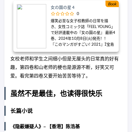
Book
more ambitious and sophisticated
女の園の星 4
cohort of parents. Hessler’s new
0
students have a sense of irony about
爆笑必⾄な⼥⼦校教師の⽇常を描
the regime but mostly navigate its
き、⼥性コミック誌「FEEL YOUNG」
restrictions with equanimity, and
で好評連載中の『⼥の園の星』 最新4
embrace the astonishing new
巻、2024年10⽉8⽇(⽕)発売！！
opportunities China’s boom affords.
『このマンガがすごい! 2021』宝島
But the pressures of this system of
社オンナ編第1位、マンガ⼤賞2023
extreme “meritocracy” at scale can
第3位、第25回 ⽂化庁メディア芸術
be gruesome, even for much younger
女校老师和学生之间细小但是无厘头的日常真的好有
祭マンガ部⾨ソーシャル・インパク
children, including his own daughters,
趣，第四卷和山老师的梗也是源源不断，好笑又可
ト賞など各マンガ賞を総なめにし、
who give him and his wife an intimate
累計210万部突破！
爱。看完第四卷又要开始苦苦等待了。
view into the experience at their local
school. In Peter Hessler’s hands,
China’s education system is the
虽然不是最佳，也读得很快乐
perfect vehicle for examining what’s
happened to the country, where it’s
going, and what we can learn from it,
长篇小说
for good and ill. At a time when anti-
Chinese rhetoric in America has
grown blunter and uglier, Other
《隐蔽嫌疑人》– 【香港】陈浩基
Rivers is a tremendous, indeed an