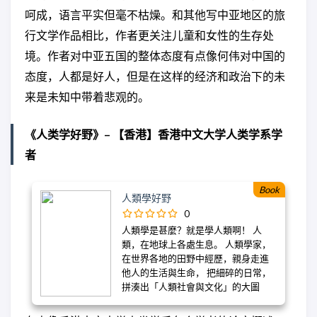
罗斯和英国大博弈的舞台。从里海之
呵成，语言平实但毫不枯燥。和其他写中亚地区的旅
滨的土库曼斯坦和哈萨克斯坦，向东
穿过乌兹别克斯坦、塔吉克斯坦和吉
行文学作品相比，作者更关注儿童和女性的生存处
尔吉斯斯坦，这些国家曾经是苏联最
境。作者对中亚五国的整体态度有点像何伟对中国的
远的边境线。 社会人类学家埃丽卡•法
特兰踏上一段即使是最老练的环球旅
态度，人都是好人，但是在这样的经济和政治下的未
行者也很少涉足的旅程，探索五个苏
来是未知中带着悲观的。
联加盟共和国的成员国，自1991年陆
续独立后，它们的现状如何？ 法特兰
穿越土库曼斯坦这个多数世人被禁止
《人类学好野》– 【香港】香港中文大学人类学系学
进入的国家，前往哈萨克斯坦巨大而
者
荒凉的核爆试验地，在干涸的咸海岸
边遇到中国的捕虾人，还遇见自二百
年前在吉尔吉斯斯坦平原上生活的德
Book
人類學好野
国门诺派教徒。她背包走遍了每个共
0
和国的角落，将这五个中亚国家现在
和过去的历史、文化和地理风貌完整
人類學是甚麼？就是學人類啊！ 人
介绍给读者，并特别关注每个国家女
類，在地球上各處生息。 人類學家，
性生存的现状。《中亚行纪》是一部
在世界各地的田野中經歷，親身走進
“穿越中亚的奥德赛”，一位青年人类学
他人的生活與生命， 把細碎的日常，
家的探索之旅。 *后苏联时代下年轻的
拼湊出「人類社會與文化」的大圖
中亚国家的现状以及地处俄罗斯文化
畫。 一群香港中文大學人類學系學
圈中人民的选择 “当她带我们回到过去
者，走訪你能想像的各種社群和田