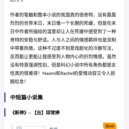
人类分裂成不同群体。一派在城市里
建起巨大玻璃罩保护的“巨蛋城”，少数
边缘人和流民则在山区建起“森林村”。
作者的笔触和整本小说的氛围真的很奇特，没有轰轰
“巨蛋城”里资源匮乏，竞争激烈，人们
烈烈的世界末日，末日像一个长期的死缓，但是在末
为自保不惜相互踩踏。“森林村”却在一
位传奇女性知秀的带领下，自给自
日中作者所描绘的温室却让人在死缓中感受到了一种
足，收留来自全球各地因战乱、屠杀
奇特的安稳与舒适。人与人之间的情感羁绊也是克制
流离失所的难民。 在森林村深处的密
林里，隐藏着一座巨大的温室，其中
中带着热情，这种不过度不刻意戏剧化的冷静写法，
生长着一种人为制造的奇特植物。有
反而能让更能让我感受到人物内心的炽烈情感。虽然
人说，在寂静的深夜里，它会发出荧
没有特意强调性别，但是科幻小说中所有角色都是女
荧蓝光…… 末日时刻，凡人和英雄都面
临抉择。选择爱或选择恨，选择通向
性真的很难得！Naomi和Rachel的爱情动容又令人扼
不同的未来。
腕叹息！
中短篇小说集
《新神》– 【台】邱常婷
Book