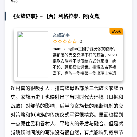
失序的人心，陳浩基深入香港的時代
已是四十多岁的中国“改革一代”。通过
脈絡，追逐我城的遞變速度，在善惡
与这些人重聚，同时教导当代的大学
《女族记事》– 【台】利格拉樂．阿[女烏]
交錯的喧囂塵世之中，顛覆想像，解
生，何伟获得了一个独特的视角，目
構形式，以「分屍奇案」、「逝者告
睹了中国令人难以置信的变化。 1996
白」、「虛構文本」三線故事層層推
年何伟抵达中国时，他班上的几乎所
Book
女族記事
進，劇情反轉再反轉，不僅刻劃了人
有人都是第一代大学生。他们通常来
0
性的幽微明暗，更洞見了生命中的殉
自大型农村家庭，父母多为维持生计
美與殘酷。
mamazangljan王國子孫分家的衝擊，
的农民，对孩子踏入全新世界几乎无
讓部落的天空充滿不祥的耳語，vuvu
法提供指导。到2019年，何伟来到四
樂歌安族老不以傳統方式分家後一病
川大学，他见到的是一个截然不同的
不起，轉眼很快過世。排灣族古葬禮
中国以及一种新的学生类型——独生子
當下，鷹族一隻接著一隻出現上空環
女，他们的教育是一个更加雄心勃勃
繞，象徵祖靈護送樂歌安回到大武
的家长群体的重中之重。在四川大
山。年輕的孫女魯真倉促繼承族長，
学，许多年轻人对体制抱有一种讽刺
题材真的很吸引人：排湾族母系部落三代族长家族历
但族裡因為外教的影響，Pulingav女巫
的态度，但大多数人平静地适应着体
史。家族历史里也映射出了当时时代大环境（日据和
繼承之路早已斷裂，傳統的安靈儀式
制的限制，并拥抱中国崛起带来的机
只能拜託隔壁部落分支的女巫召喚祖
会。然而，极度竞争的压力依然让人
战败）对部落的影响，后半段女族长的果断机制的应
靈與樂歌安亡靈到來。 在樂歌安的遺
精疲力尽，甚至影响到更年幼的孩子
对策略和排湾族的传统仪式写得很精彩。里面也提到
物中，魯真發現一柄古老木雕梳子與
——包括何伟的女儿们，她们的学校经
簪子，她問到ina吾艾——樂歌安從小
历让他得以深入了解当地教育环境。
一点原住民和眷村人，平地人的矛盾与融合。但是感
一起長大的鄰居友伴，牽動一世紀的
在何伟的笔下，中国的教育体系成了
觉跳跃时间线的写法没有很自然，有点影响到叙事节
部落三代原住民女性們強韌的生命史
审视这个国家的过去、现在和未来的