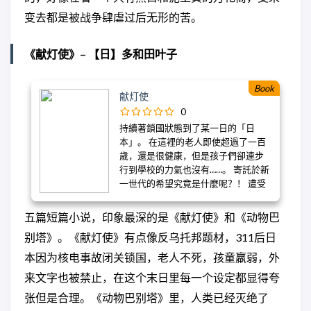
child and at the same time capture
the violence and corruption of life
变去都是被战争肆虐过后无形的苦。
under an oppressive state. Herta
Muller has been one of the most
《献灯使》– 【日】多和田叶子
prolific and acclaimed German-
language writers of the last two
decades. Born in 1953 in the Banat, a
Book
献灯使
German-language region of Romania,
she emigrated to West Berlin in 1987
0
and currently lives in Berlin. She has
持續著鎖國狀態到了某一日的「日
received numerous literary awards,
本」。 在這裡的老人即使超過了一百
including the 2009 Nobel Prize in
歲，還是很健康，但是孩子們卻連步
Literature. Sieglinde Lug is a
行到學校的力氣也沒有……。 寄託於新
professor emerita of German and
一世代的希望究竟是什麼呢？！ 遭受
comparative literature at the
大災難的摧殘之後，處於外來語、汽
University of Denver
車、網路都消失的鎖國狀態下的日
五篇短篇小说，印象最深的是《献灯使》和《动物巴
本，對於被剝奪死亡權利世代的老人
别塔》。《献灯使》有点像反乌托邦题材，311后日
義郎而言，無時無刻不擔心體弱、俊
美的曾孫無名。 而長大成年的無名，
本因为核电事故闭关锁国，老人不死，孩童羸弱，外
終於要面對肩負「獻燈使」的重任、
来文字也被禁止，在这个末日里每一个设定都显得夸
前往海外的命運……。
张但是合理。《动物巴别塔》里，人类已经灭绝了