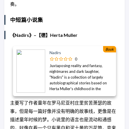
就此打開……
完美媒介，让我们从中汲取正面和负
奏。
面的经验。在美国反华言论愈加尖锐
和丑陋之际，《Other Rivers》是一本
中短篇小说集
不可或缺的巨著，饱含深厚的同理
心，摒弃了廉价的刻板印象，从内而
外、从下至上地展示了中国。这本书
《Nadirs》–【德】Herta Muller
既是对中国的窗口，也是对美国的镜
子，堪称这位大师级作者的经典之
Book
作。
Nadirs
0
Juxtaposing reality and fantasy,
nightmares and dark laughter,
"Nadirs" is a collection of largely
autobiographical stories based on
Herta Muller's childhood in the
Romanian countryside. The individual
tales reveal a child's often
主要写了作者童年在罗马尼亚村庄里贫苦萧瑟的故
nightmarish impressions of life in her
事，但是每一篇好像并没有明确的故事线，更像是在
village. Seamlessly mixing reality with
dream-like images, they brilliantly
描述童年时候的梦。小说里的语言也是流动和通感
convey the inner, troubled life of a
的，好像在看一个只有黑白和泥土黄的万花筒，变来