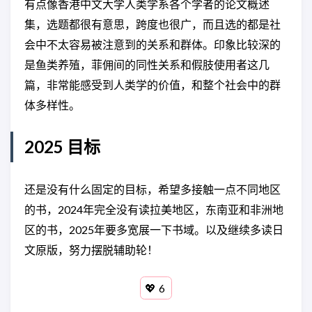
有点像香港中文大学人类学系各个学者的论文概述
时，这些地区的复杂与美丽得到了最
野： 在巴基斯坦的市集學寶石切割，
集，选题都很有意思，跨度也很广，而且选的都是社
好的体现。” 土库曼斯坦、哈萨克斯
到台灣的漁港看海洋生態發展； 在香
坦、塔吉克斯坦、吉尔吉斯斯坦与乌
港的重慶大廈與難民對話，到意大利
会中不太容易被注意到的关系和群体。印象比较深的
兹别克斯坦这五个原苏联加盟共和国
當華人女咖啡師…… 人類生活複雜又
是鱼类养殖，菲佣间的同性关系和假肢使用者这几
各自拥有不同的人文与地貌，远在苏
「奇怪」，平常中見「異常」， 見微
联之前就有着复杂的历史和深厚的文
知著，看似瑣碎的情境構成人類的過
篇，非常能感受到人类学的价值，和整个社会中的群
化。尽管这五个国家在许多方面都颇
去、現在與未來。 了解其他人類，是
体多样性。
为不同，但它们拥有共同的起源与命
要理解，亦為反思。 每個人也可以是
运：从1922年到1991年，近七十年
人類學家，尋找自己生活中的「人類
的时间里，他们都是苏联——那个在世
學感」。 關於人類的，還有很多要
2025 目标
界史上空前绝后的大型社会实验——的
學。
一部分。自1991年陆续独立后，它们
的现状如何？ *青年人类学家筹备多
还是没有什么固定的目标，希望多接触一点不同地区
年，当代关于中亚五国现状观察ZUI全
面的非虚构杰作 作者埃丽卡•法特兰花
的书，2024年完全没有读拉美地区，东南亚和非洲地
费数年时间研究，两次进入中亚旅行
区的书，2025年要多宽展一下书域。以及继续多读日
采访，包括土库曼斯坦这个少有人被
文原版，努力摆脱辅助轮！
允许进入的国家。她在穿越哈萨克斯
坦的火车上和陌生人一起喝伏特加吃
鱼子酱，参加塔吉克斯坦农村的婚
💖
礼，亲眼见到土库曼斯坦总统参加赛
马的惊心动魄的瞬间。从沙漠到草