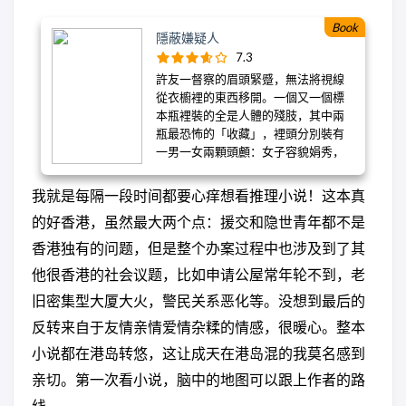
essential gift, a work of enormous
human empathy that rejects cheap
Book
隱蔽嫌疑人
stereotypes and shows us China from
7.3
the inside out and the bottom up,
許友一督察的眉頭緊蹙，無法將視線
using as a measuring stick this most
從衣櫥裡的東西移開。一個又一個標
universally relatable set of
本瓶裡裝的全是人體的殘肢，其中兩
experiences. As both a window onto
瓶最恐怖的「收藏」，裡頭分別裝有
China and a distant mirror onto
一男一女兩顆頭顱：女子容貌娟秀，
America and its own education
隱約有種病態美；男子以斷掌掩面，
system, Other Rivers is a classic, a
猶如遭遇莫大痛苦。 如此殘忍的手法
book of tremendous value and
我就是每隔一段时间都要心痒想看推理小说！这本真
究竟是何人所為？警方的目光全都指
compelling human interest. 这是一本
的好香港，虽然最大两个点：援交和隐世青年都不是
向在同一個房間裡燒炭自殺的另一具
关于中国心脏地带两代学生的亲密而
男屍。房間主人謝柏宸，中年無業，
揭示性记录，由一位观察了过去二十
香港独有的问题，但是整个办案过程中也涉及到了其
單身未婚，幾乎可以用「精神異常者
五年中中国剧变的作者何伟所撰写。
他很香港的社会议题，比如申请公屋常年轮不到，老
殺人分屍、及後因故畏罪自殺」來結
在中国经济腾飞的初期教授英语二十
案。 沒想到謝母的一句話，竟徹底粉
多年后，何伟回到四川省，教导下一
旧密集型大厦大火，警民关系恶化等。没想到最后的
碎了許友一的推論：「他足足二十年
代的学生。他的这段经历也在他的书
反转来自于友情亲情爱情杂糅的情感，很暖心。整本
沒外出啊！」一個畏懼離家的「繭居
《江城》中有所记录。同时，何伟和
族」根本不可能到外面殺人，但謝柏
妻子将双胞胎女儿送入了当地一所国
小说都在港岛转悠，这让成天在港岛混的我莫名感到
宸若不是兇手，這個殺人魔又是誰？
立小学，她们是唯一的西方学生。多
亲切。第一次看小说，脑中的地图可以跟上作者的路
如果兇手仍然逍遙法外，誰將成為他
年来，何伟与许多他在上世纪90年代
线。
的下一個目標？…… 從疫情衝擊到表裡
教过的人保持密切联系。这些人如今