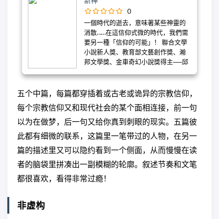
新神
0
一個時代的逝去，意味著某些神靈的
消散……在這信仰式微的時代，我們需
要另一種「信仰的可能」！ 聯合文學
小說新人獎、教育部文藝創作獎、瀚
邦文學獎、金車奇幻小說獎得主──邱
常婷，從「怪物之鄉」到「新神」，
跨越奇幻、兒童、類型、文學書寫，
對台灣社會百態的著墨、 對環境議題
五个中篇，每篇都穿插着或古老或诡异的宗教信仰，
的關注、對文化現象的體悟。 張亦絢
每个宗教信仰又和现代社会的某个面相连接，前一句
（作家）：常婷或許就是未來二十年
裡，將帶來最強刺激與最大可能性的
以为在做梦，后一句又给你真到刺眼的现实。五篇彼
台灣小說家之一。」 蕞爾小島在各種
此都有细微的联系，这篇里一笔带过的人物，在另一
族裔、文化與信仰間相互震盪下，處
篇的描述里又可以隐约看到一个侧面，从而慢慢在读
處充滿微小信仰、流動各種信念，舊
的鬼魅形貌已隨著時代隱沒，新的神
者的脑袋里拼凑出一副模糊的轮廓。叙述节奏和文笔
靈意涵於焉而生。 邱常婷的中篇小說
都很喜欢，看得非常过瘾！
集《新神》，收入五則中篇小說，集
現實與奇幻於一體，各自獨立卻又巧
妙串接： 〈千萬傷疤〉中阿麗莎與小
非虚构
麥的水火邂逅，融道教乩童文化
╱BDSM密教儀式的肉身苦痛，開啟另