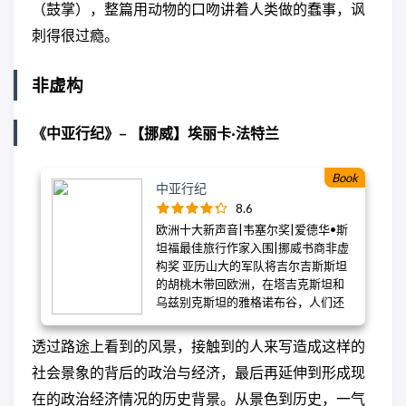
（鼓掌），整篇用动物的口吻讲着人类做的蠢事，讽
刺得很过瘾。
非虚构
《中亚行纪》– 【挪威】埃丽卡·法特兰
Book
中亚行纪
8.6
欧洲十大新声音|韦塞尔奖|爱德华•斯
坦福最佳旅行作家入围|挪威书商非虚
构奖 亚历山大的军队将吉尔吉斯斯坦
的胡桃木带回欧洲，在塔吉克斯坦和
乌兹别克斯坦的雅格诺布谷，人们还
在使用丝绸之路上的主要用语——古雅
格诺比语，生活遵循着另一种时间节
透过路途上看到的风景，接触到的人来写造成这样的
奏。然而这五个国家一直被随意归为
社会景象的背后的政治与经济，最后再延伸到形成现
一个地区：先是作为亚洲到波斯的古
代丝绸之路的广阔地带，又被视为俄
在的政治经济情况的历史背景。从景色到历史，一气