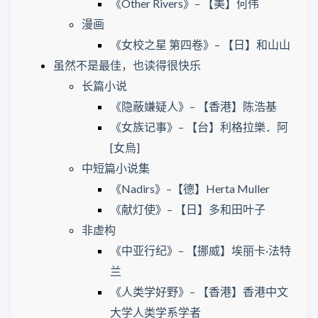
《Other Rivers》– 【美】何伟
漫画
《女校之星 第四卷》– 【日】和山山
虽然不是最佳，也读得很快乐
长篇小说
《隐蔽嫌疑人》– 【香港】陈浩基
《女族记事》– 【台】利格拉樂．阿
[女烏]
中短篇小说集
《Nadirs》–【德】Herta Muller
《献灯使》– 【日】多和田叶子
非虚构
《中亚行纪》– 【挪威】埃丽卡·法特
兰
《人类学好野》– 【香港】香港中文
大学人类学系学者