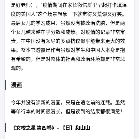
body of about two thousand. Over
是好老师），“疫情期间在家长微信群里早起打卡填温
the years, Hessler had kept in close
度的美国人”这个场景想象一下就觉得又荒谬又好笑。
contact with more than a hundred of
his former students, who were now in
最后女儿的学习成果：虽然没有被政治洗脑，但是两
their forties. By reconnecting with
个女儿越来越在乎分数和成绩。对疫情的记录非常宝
these individuals—members of
China’s “Reform generation” —while
贵，在中国没有领导的多点抗议似乎能带来更大的效
teaching current undergrads, Hessler
果。整本书透露出作者虽然对学生和中国人本身是抱
was able to gain a unique perspective
on China's incredible transformation
有希望的，但是对整体的社会和政治环境却是非常悲
over the past quarter-century. In the
观的。
late 1990s, almost all of Hessler's
students were the first member of
their extended families to become
漫画
educated. Their parents were
subsistence farmers who could offer
little guidance as their children
今年并没有读新的漫画，只是在追之前的连载。虽然
entered a brand-new world. By 2019,
等单行本的时间很漫长，但是读到的结果都很满意！
when Hessler arrived at Sichuan
University, he found a very different
China and a new kind of student—an
《女校之星 第四卷》– 【日】和山山
only child whose schooling was the
object of intense focus from a much