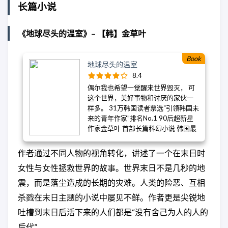
长篇小说
《地球尽头的温室》– 【韩】金草叶
Book
地球尽头的温室
8.4
偶尔我也希望一觉醒来世界毁灭， 可
这个世界，美好事物和讨厌的家伙一
样多。 31万韩国读者票选“引领韩国未
来的青年作家”排名No.1 90后超新星
作家金草叶 首部长篇科幻小说 韩国最
大线上书店YES24 2021年年度图书 这
一次，女孩们成为英雄和主角，以植
作者通过不同人物的视角转化，讲述了一个在末日时
物的力量改变世 界！ - -----------------
女性与女性拯救世界的故事。世界末日不是几秒的地
--------- 由于气候恶化，极端天气频
发，地球进入“落尘时代”，熟悉的动植
震，而是落尘造成的长期的灾难。人类的险恶、互相
物一一灭绝。 人类的体质也发生改
杀戮在末日主题的小说中屡见不鲜。作者更是尖锐地
变。一类对粉尘产生抗体，遭到抓捕
和买卖。另一类成为半人半机器，被
吐槽到末日后活下来的人们都是“没有舍己为人的人的
曾经的同胞用过即弃。 为隔离粉尘，
后代”。