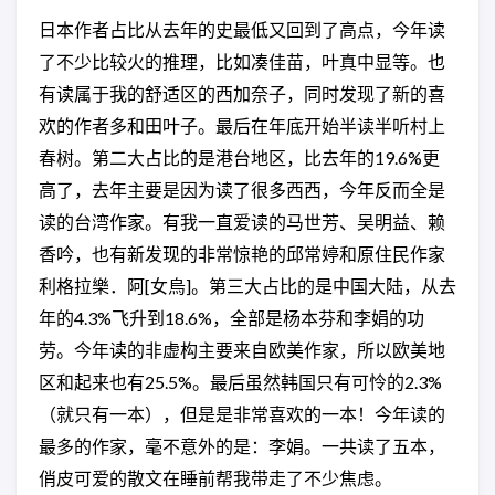
日本作者占比从去年的史最低又回到了高点，今年读
了不少比较火的推理，比如凑佳苗，叶真中显等。也
有读属于我的舒适区的西加奈子，同时发现了新的喜
欢的作者多和田叶子。最后在年底开始半读半听村上
春树。第二大占比的是港台地区，比去年的19.6%更
高了，去年主要是因为读了很多西西，今年反而全是
读的台湾作家。有我一直爱读的马世芳、吴明益、赖
香吟，也有新发现的非常惊艳的邱常婷和原住民作家
利格拉樂．阿[女烏]。第三大占比的是中国大陆，从去
年的4.3%飞升到18.6%，全部是杨本芬和李娟的功
劳。今年读的非虚构主要来自欧美作家，所以欧美地
区和起来也有25.5%。最后虽然韩国只有可怜的2.3%
（就只有一本），但是是非常喜欢的一本！今年读的
最多的作家，毫不意外的是：李娟。一共读了五本，
俏皮可爱的散文在睡前帮我带走了不少焦虑。