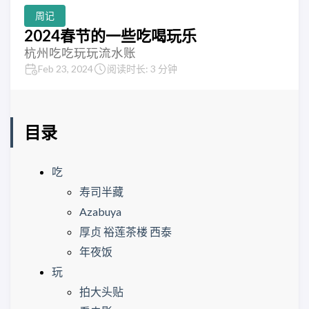
周记
2024春节的一些吃喝玩乐
杭州吃吃玩玩流水账
Feb 23, 2024
阅读时长: 3 分钟
目录
吃
寿司半藏
Azabuya
厚贞 裕莲茶楼 西泰
年夜饭
玩
拍大头贴