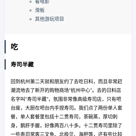
看电影
滑板
其他游玩项目
吃
寿司半藏
回到杭州第二天就和朋友约了去吃日料，而且非常赶
潮流地去了新开的购物商场“杭州中心”。去的日料店
名字叫“寿司半藏”，氛围非常像高级寿司店，只有吧
台座，大厨在吧台内手捏寿司。我们点了两份单人套
餐，单人套餐里包括十二贯寿司，茶碗蒸，厚切刺
身，鹅肝手握，好像两百八十多。十二贯寿司里除了
一些寿司常客三文鱼、北极贝、海胆等，还有些比较