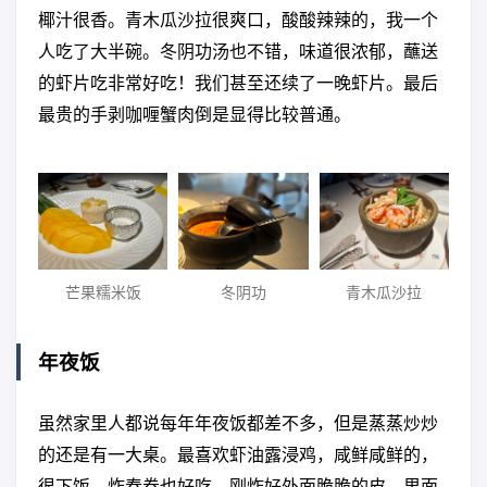
椰汁很香。青木瓜沙拉很爽口，酸酸辣辣的，我一个
人吃了大半碗。冬阴功汤也不错，味道很浓郁，蘸送
的虾片吃非常好吃！我们甚至还续了一晚虾片。最后
最贵的手剥咖喱蟹肉倒是显得比较普通。
芒果糯米饭
冬阴功
青木瓜沙拉
年夜饭
虽然家里人都说每年年夜饭都差不多，但是蒸蒸炒炒
的还是有一大桌。最喜欢虾油露浸鸡，咸鲜咸鲜的，
很下饭。炸春卷也好吃，刚炸好外面脆脆的皮，里面