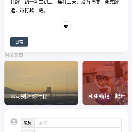
打牌，初一初二初三，连打三天，没有牌技，全靠牌
运，越打越上瘾。
💖
日常
相关文章
公司别姬论行程
和张蜥蜴一起玩
昵称