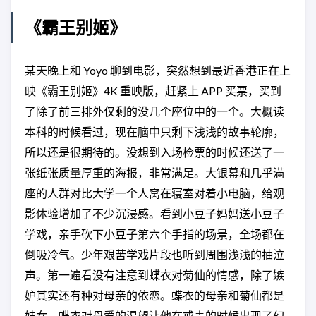
《霸王别姬》
某天晚上和 Yoyo 聊到电影，突然想到最近香港正在上
映《霸王别姬》4K 重映版，赶紧上 APP 买票，买到
了除了前三排外仅剩的没几个座位中的一个。大概读
本科的时候看过，现在脑中只剩下浅浅的故事轮廓，
所以还是很期待的。没想到入场检票的时候还送了一
张纸张质量厚重的海报，非常满足。大银幕和几乎满
座的人群对比大学一个人窝在寝室对着小电脑，给观
影体验增加了不少沉浸感。看到小豆子妈妈送小豆子
学戏，亲手砍下小豆子第六个手指的场景，全场都在
倒吸冷气。少年艰苦学戏片段也听到周围浅浅的抽泣
声。第一遍看没有注意到蝶衣对菊仙的情感，除了嫉
妒其实还有种对母亲的依恋。蝶衣的母亲和菊仙都是
妓女，蝶衣对母爱的渴望让他在戒毒的时候出现了幻