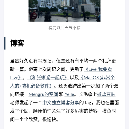
看完以后天气不错
博客
虽然好久没有写周记，但是还有有平均一两个礼拜更
新一篇。距离上次周记之间，更新了
《Live, 我要看
Live》
，
《和张蜥蜴一起玩》
以及
《MacOS (非常个
人的) 装机必备软件》
。还勇敢跨出第一步加了两个双
向链接！
Mengru的空间
和
Yelle
。长毛象上
椒盐豆豉
老师发起了一个
中文独立博客分享
的 tag，我也在里面
发了个贴，顺便悄悄关注了好多厉害的博客，摸鱼时
间一个个欣赏，很愉快。