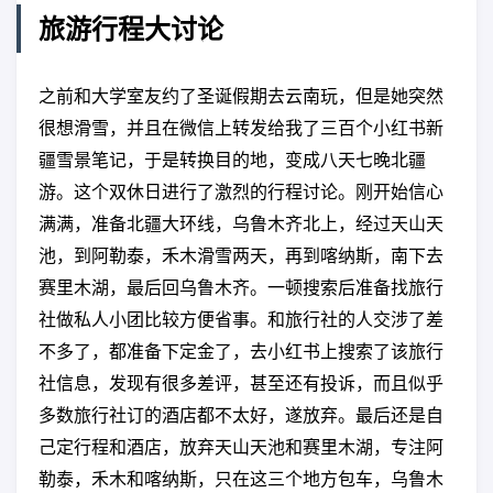
旅游行程大讨论
之前和大学室友约了圣诞假期去云南玩，但是她突然
很想滑雪，并且在微信上转发给我了三百个小红书新
疆雪景笔记，于是转换目的地，变成八天七晚北疆
游。这个双休日进行了激烈的行程讨论。刚开始信心
满满，准备北疆大环线，乌鲁木齐北上，经过天山天
池，到阿勒泰，禾木滑雪两天，再到喀纳斯，南下去
赛里木湖，最后回乌鲁木齐。一顿搜索后准备找旅行
社做私人小团比较方便省事。和旅行社的人交涉了差
不多了，都准备下定金了，去小红书上搜索了该旅行
社信息，发现有很多差评，甚至还有投诉，而且似乎
多数旅行社订的酒店都不太好，遂放弃。最后还是自
己定行程和酒店，放弃天山天池和赛里木湖，专注阿
勒泰，禾木和喀纳斯，只在这三个地方包车，乌鲁木