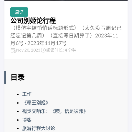
周记
公司别姬论行程
（模仿宇结悄悄话标题形式）（太久没写周记已
经忘记第几周）（直接写日期算了）2023年11
月6号 - 2023年11月17号
Nov 20, 2023
阅读时长: 4 分钟
目录
工作
《霸王别姬》
视觉交响乐：《噢，信是彼邦》
博客
旅游行程大讨论